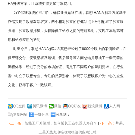
HA升级方案，让系统变得更加可靠易用。
为了保证系统的可用性，确保业务始终在线，联想 HANA 解决方案基于
存储实现了数据双活容灾，两个相对独立的存储站点上分别配置了独立服
务器、独立数据拷贝，大幅降低了站点之间的链路延迟，实现了本地高可
用和站点应用的透明。
时至今日，联想HANA 解决方案已经经过了8000个以上的案例验证，在
供应链交付、安装部署及培训、售后服务等方面总结并形成了一套完善的
流程体系，经过了充分的市场验证，满足了不同客户的苛刻要求，在行业
当中树立了联想专业、专注的品牌形象，体现了联想以客户为中心的企业
文化，获得了客户一致认可。
QQ空间
腾讯微博
微信
QQ好友
新浪微博
人人网
复制网址
一键分享
分享到：
·上一条：
智能工厂升级后，如何延长工业机器人寿命？
|
·下一条：
苹果、
三星无线充电接收端模组供应商汇总