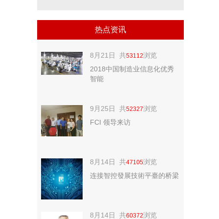
热点资讯
8月21日 共
浏览
53112
2018中国制造业信息化优秀
智能
9月25日 共
浏览
52327
FCI 领导来访
8月14日 共
浏览
47105
连接智控發展技術平臺的桥梁
8月14日 共
浏览
60372